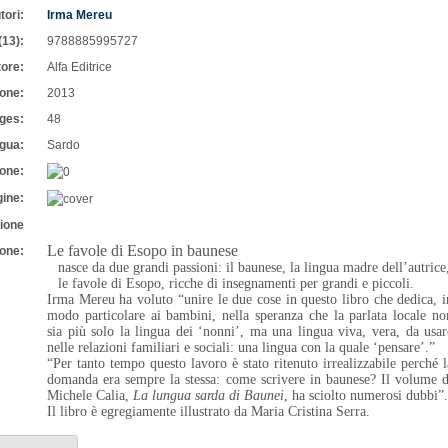
utori:
Irma Mereu
0(13):
9788885995727
itore:
Alfa Editrice
zione:
2013
pages:
48
ngua:
Sardo
zione:
gine:
azione
Le favole di Esopo in baunese
zione:
nasce da due grandi passioni: il baunese, la lingua madre dell’autrice
le favole di Esopo, ricche di insegnamenti per grandi e piccoli.
Irma Mereu ha voluto “unire le due cose in questo libro che dedica, i
modo particolare ai bambini, nella speranza che la parlata locale no
sia più solo la lingua dei ‘nonni’, ma una lingua viva, vera, da usar
nelle relazioni familiari e sociali: una lingua con la quale ‘pensare’.”
“Per tanto tempo questo lavoro è stato ritenuto irrealizzabile perché l
domanda era sempre la stessa: come scrivere in baunese? Il volume d
Michele Calia,
La lungua sarda di Baunei
, ha sciolto numerosi dubbi”
Il libro è egregiamente illustrato da Maria Cristina Serra.