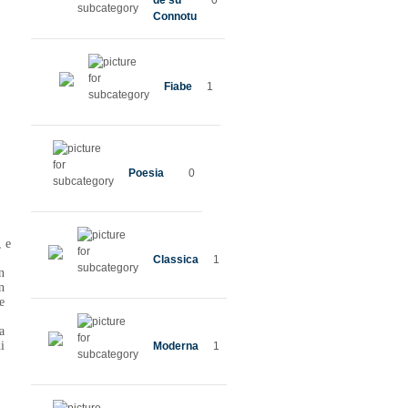
de su
0
Connotu
Fiabe
1
Poesia
0
, e
Classica
1
n
n
e
a
i
Moderna
1
.