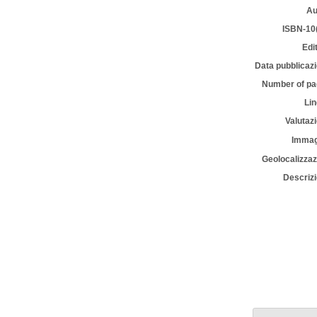
A
ISBN-1
Ed
Data pubblica
Number of 
Li
Valuta
Imma
Geolocalizz
Descri