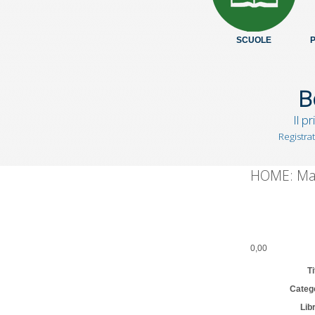
SCUOLE
B
Il p
Registrat
HOME: Marg
0,00
T
Cate
Li