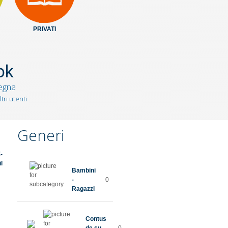
PRIVATI
ok
degna
tri utenti
Generi
Bambini
-
0
Ragazzi
Contus