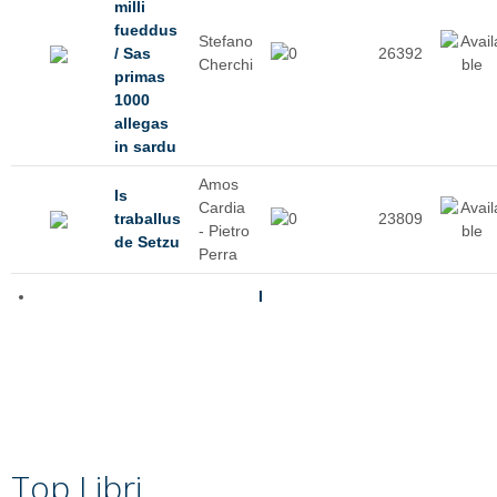
milli
fueddus
Stefano
/ Sas
26392
Cherchi
primas
1000
allegas
in sardu
Amos
Is
Cardia
traballus
23809
- Pietro
de Setzu
Perra
I
Top Libri